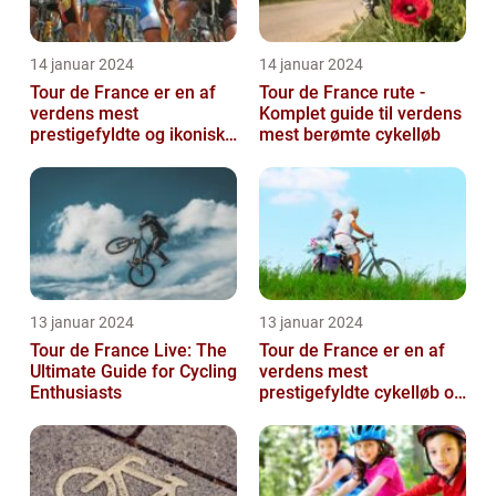
14 januar 2024
14 januar 2024
Tour de France er en af
Tour de France rute -
verdens mest
Komplet guide til verdens
prestigefyldte og ikoniske
mest berømte cykelløb
cykelløb, der tiltrækker
millioner a...
13 januar 2024
13 januar 2024
Tour de France Live: The
Tour de France er en af
Ultimate Guide for Cycling
verdens mest
Enthusiasts
prestigefyldte cykelløb og
har været en årlig
begivenhed siden ...