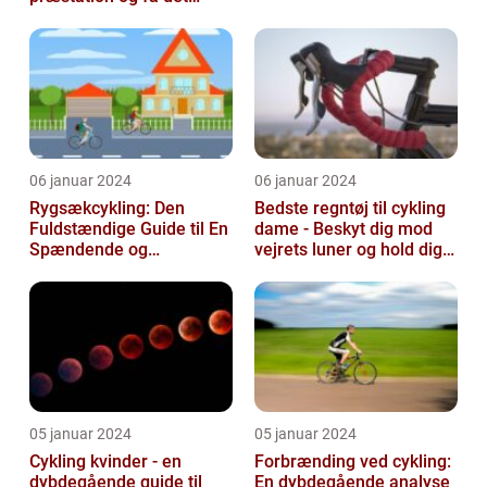
bedste ud af dine
træningssessioner
06 januar 2024
06 januar 2024
Rygsækcykling: Den
Bedste regntøj til cykling
Fuldstændige Guide til En
dame - Beskyt dig mod
Spændende og
vejrets luner og hold dig
Bevægelsesfri Oplevelse
tør under dine cykelture...
05 januar 2024
05 januar 2024
Cykling kvinder - en
Forbrænding ved cykling:
dybdegående guide til
En dybdegående analyse