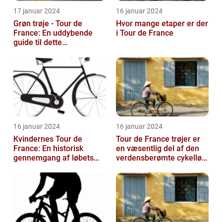
17 januar 2024
16 januar 2024
Grøn trøje - Tour de
Hvor mange etaper er der
France: En uddybende
i Tour de France
guide til dette
prestigefyldte
pointkonkurrence
16 januar 2024
16 januar 2024
Kvindernes Tour de
Tour de France trøjer er
France: En historisk
en væsentlig del af den
gennemgang af løbets
verdensberømte cykelløb,
udvikling og betydning
der har tiltrukket million...