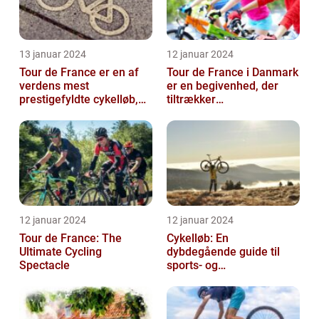
13 januar 2024
12 januar 2024
Tour de France er en af
Tour de France i Danmark
verdens mest
er en begivenhed, der
prestigefyldte cykelløb,
tiltrækker
der tiltrækker ryttere og
cykelentusiaster og
publikum fra...
sportsfans fra hele ve...
12 januar 2024
12 januar 2024
Tour de France: The
Cykelløb: En
Ultimate Cycling
dybdegående guide til
Spectacle
sports- og
fritidsentusiaster