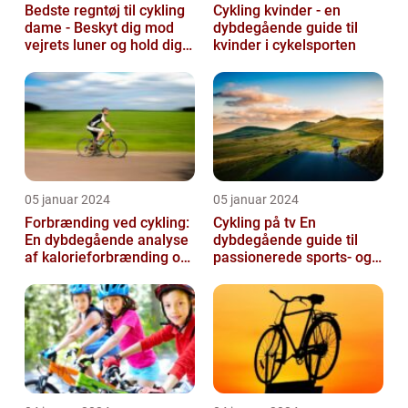
Bedste regntøj til cykling
Cykling kvinder - en
dame - Beskyt dig mod
dybdegående guide til
vejrets luner og hold dig
kvinder i cykelsporten
tør under dine cykelture...
05 januar 2024
05 januar 2024
Forbrænding ved cykling:
Cykling på tv En
En dybdegående analyse
dybdegående guide til
af kalorieforbrænding og
passionerede sports- og
hvordan det har udviklet
fritidsentusiaster
si...