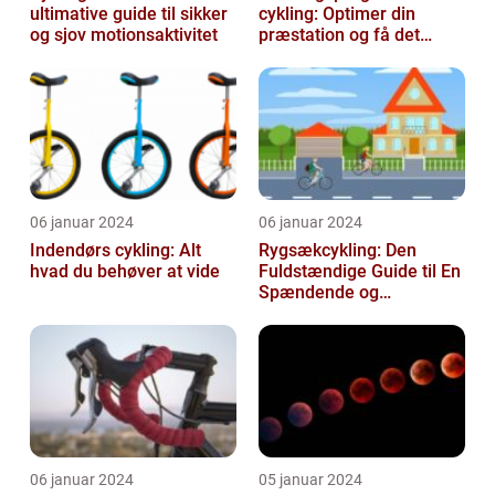
ultimative guide til sikker
cykling: Optimer din
og sjov motionsaktivitet
præstation og få det
bedste ud af dine
træningssessioner
06 januar 2024
06 januar 2024
Indendørs cykling: Alt
Rygsækcykling: Den
hvad du behøver at vide
Fuldstændige Guide til En
Spændende og
Bevægelsesfri Oplevelse
06 januar 2024
05 januar 2024