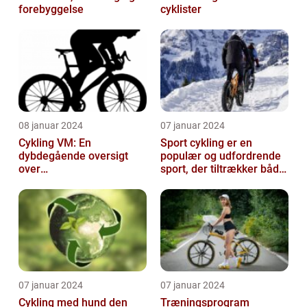
forebyggelse
cyklister
08 januar 2024
07 januar 2024
Cykling VM: En
Sport cykling er en
dybdegående oversigt
populær og udfordrende
over
sport, der tiltrækker både
verdensmesterskabet i
amatører og
cykling
professionelle atl...
07 januar 2024
07 januar 2024
Cykling med hund den
Træningsprogram