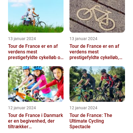
13 januar 2024
13 januar 2024
Tour de France er en af
Tour de France er en af
verdens mest
verdens mest
prestigefyldte cykelløb og
prestigefyldte cykelløb,
har været en årlig
der tiltrækker ryttere og
begivenhed siden ...
publikum fra...
12 januar 2024
12 januar 2024
Tour de France i Danmark
Tour de France: The
er en begivenhed, der
Ultimate Cycling
tiltrækker
Spectacle
cykelentusiaster og