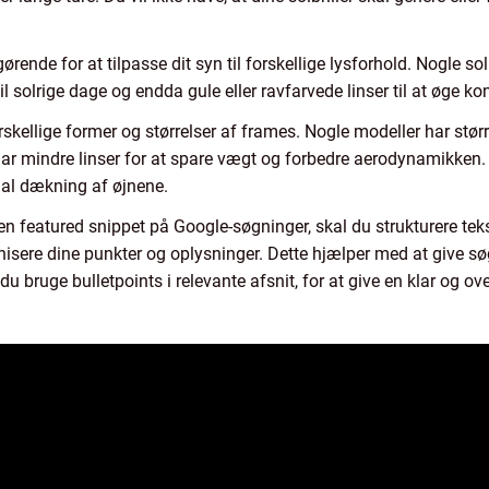
rende for at tilpasse dit syn til forskellige lysforhold. Nogle solb
 til solrige dage og endda gule eller ravfarvede linser til at øge 
rskellige former og størrelser af frames. Nogle modeller har større
 mindre linser for at spare vægt og forbedre aerodynamikken. S
imal dækning af øjnene.
re en featured snippet på Google-søgninger, skal du strukturere te
ganisere dine punkter og oplysninger. Dette hjælper med at give 
u bruge bulletpoints i relevante afsnit, for at give en klar og ove