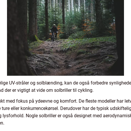
ige UV-stråler og solblænding, kan de også forbedre synligheden
d der er vigtigt at vide om solbriller til cykling.
ecifikt med fokus på ydeevne og komfort. De fleste modeller har l
 ture eller konkurrencekørsel. Derudover har de typisk udskiftelige 
- og lysforhold. Nogle solbriller er også designet med aerodynami
en.