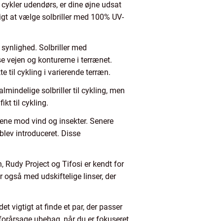
du cykler udendørs, er dine øjne udsat
tigt at vælge solbriller med 100% UV-
 synlighed. Solbriller med
 se vejen og konturerne i terrænet.
te til cykling i varierende terræn.
lmindelige solbriller til cykling, men
kt til cykling.
nene mod vind og insekter. Senere
lev introduceret. Disse
h, Rudy Project og Tifosi er kendt for
r også med udskiftelige linser, der
et vigtigt at finde et par, der passer
r forårsage ubehag, når du er fokuseret