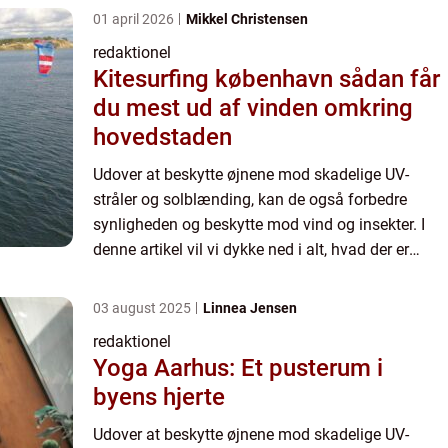
01 april 2026
Mikkel Christensen
redaktionel
Kitesurfing københavn sådan får
du mest ud af vinden omkring
hovedstaden
Udover at beskytte øjnene mod skadelige UV-
stråler og solblænding, kan de også forbedre
synligheden og beskytte mod vind og insekter. I
denne artikel vil vi dykke ned i alt, hvad der er
vigtigt at vide om solbriller til cykling. Solbriller til
cyklin...
03 august 2025
Linnea Jensen
redaktionel
Yoga Aarhus: Et pusterum i
byens hjerte
Udover at beskytte øjnene mod skadelige UV-