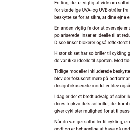
En ting, der er vigtig at vide om solbr
for skadelige UVA- og UVB-stråler fra
beskyttelse for at sikre, at dine øjne 
En anden vigtig faktor at overveje er
polariserede linser er ideelle til at r
Disse linser blokerer også reflekteret 
Historisk set har solbriller til cyklin
de var ikke ideelle til sporten. Med t
Tidlige modeller inkluderede beskytt
blev der fokuseret mere på performan
designfokuserede modeller blev også 
I dag er der et bredt udvalg af solbri
deres topkvalitets solbriller, der kom
giver cyklister mulighed for at tilpass
Når du vælger solbriller til cykling, e
godt og er behagelige at have på under