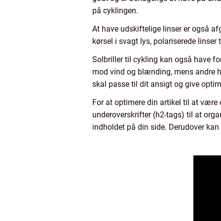
på cyklingen.
At have udskiftelige linser er også afgø
kørsel i svagt lys, polariserede linser
Solbriller til cykling kan også have fo
mod vind og blænding, mens andre har
skal passe til dit ansigt og give opt
For at optimere din artikel til at væ
underoverskrifter (h2-tags) til at or
indholdet på din side. Derudover kan d