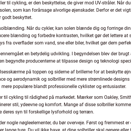
iller til cykling, er den beskyttelse, de giver mod UV-stråler. Når 
 solen, som kan forårsage alvorlige øjenskader. Derfor er det vig
er godt beskyttet.
 solblænding. Når du cykler, kan solen blænde dig og forringe din
educere blænding og forbedre kontrasten, hvilket gør det lettere at
lys fra overflader som vand, sne eller biler, hvilket gør dem perfek
g gennemgået en betydelig udvikling. I begyndelsen blev der brugt a
iden begyndte producenterne at tilpasse design og teknologi specifi
elsesskærme på toppen og siderne af brillerne for at beskytte øj
ce og aerodynamik og solbriller med mere strømlinede designs b
mere populære blandt professionelle cyklister og entusiaster.
ller til cykling til rådighed på markedet. Mærker som Oakley, Smit
binerer stil, ydeevne og komfort. Mange af disse solbriller komme
e deres syn til forskellige lysforhold og terræn.
r der nogle nøgleelementer, du bør overveje. Først og fremmest er d
 lange ture. Du vil ikke have, at dine solbriller skal genere elle