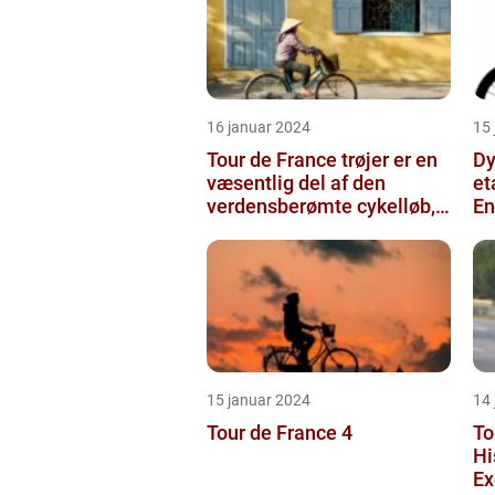
16 januar 2024
15
Tour de France trøjer er en
Dy
væsentlig del af den
et
verdensberømte cykelløb,
En
der har tiltrukket million...
ge
15 januar 2024
14
Tour de France 4
To
Hi
Ex