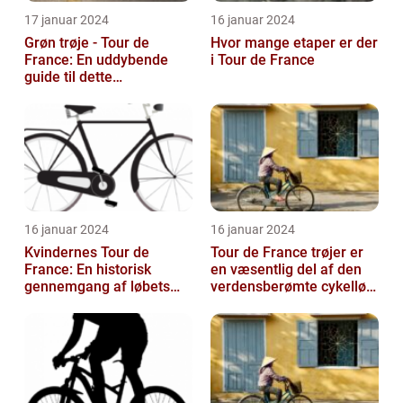
17 januar 2024
16 januar 2024
Grøn trøje - Tour de
Hvor mange etaper er der
France: En uddybende
i Tour de France
guide til dette
prestigefyldte
pointkonkurrence
16 januar 2024
16 januar 2024
Kvindernes Tour de
Tour de France trøjer er
France: En historisk
en væsentlig del af den
gennemgang af løbets
verdensberømte cykelløb,
udvikling og betydning
der har tiltrukket million...