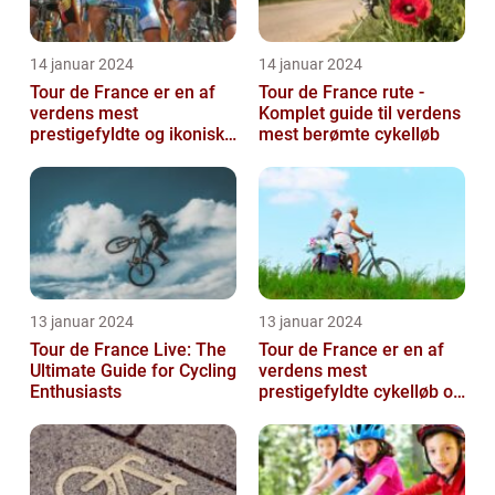
14 januar 2024
14 januar 2024
Tour de France er en af
Tour de France rute -
verdens mest
Komplet guide til verdens
prestigefyldte og ikoniske
mest berømte cykelløb
cykelløb, der tiltrækker
millioner a...
13 januar 2024
13 januar 2024
Tour de France Live: The
Tour de France er en af
Ultimate Guide for Cycling
verdens mest
Enthusiasts
prestigefyldte cykelløb og
har været en årlig
begivenhed siden ...