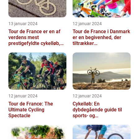
13 januar 2024
12 januar 2024
Tour de France er en af
Tour de France i Danmark
verdens mest
er en begivenhed, der
prestigefyldte cykelløb,
tiltrækker
der tiltrækker ryttere og
cykelentusiaster og
publikum fra...
sportsfans fra hele ve...
12 januar 2024
12 januar 2024
Tour de France: The
Cykelløb: En
Ultimate Cycling
dybdegående guide til
Spectacle
sports- og
fritidsentusiaster