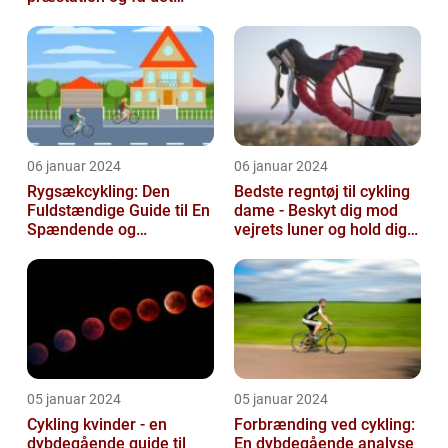
bedste ud af dine
træningssessioner
06 januar 2024
06 januar 2024
Rygsækcykling: Den
Bedste regntøj til cykling
Fuldstændige Guide til En
dame - Beskyt dig mod
Spændende og
vejrets luner og hold dig
Bevægelsesfri Oplevelse
tør under dine cykelture...
05 januar 2024
05 januar 2024
Cykling kvinder - en
Forbrænding ved cykling:
dybdegående guide til
En dybdegående analyse