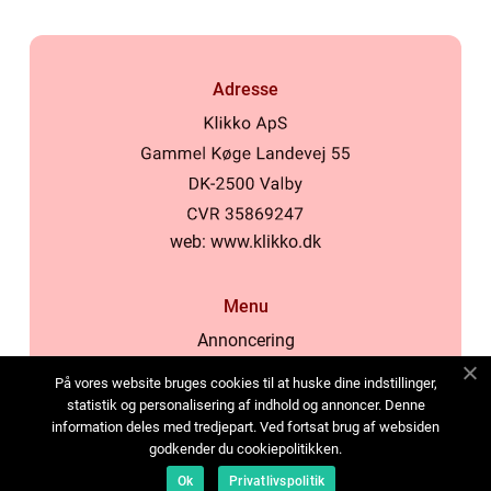
Adresse
web:
www.klikko.dk
Menu
Annoncering
Om os
På vores website bruges cookies til at huske dine indstillinger,
Cookies
statistik og personalisering af indhold og annoncer. Denne
information deles med tredjepart. Ved fortsat brug af websiden
Kontakt os
godkender du cookiepolitikken.
Sitemap
Ok
Privatlivspolitik