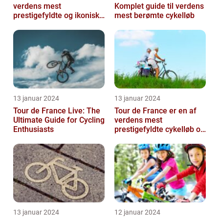
verdens mest
Komplet guide til verdens
prestigefyldte og ikoniske
mest berømte cykelløb
cykelløb, der tiltrækker
millioner a...
13 januar 2024
13 januar 2024
Tour de France Live: The
Tour de France er en af
Ultimate Guide for Cycling
verdens mest
Enthusiasts
prestigefyldte cykelløb og
har været en årlig
begivenhed siden ...
13 januar 2024
12 januar 2024