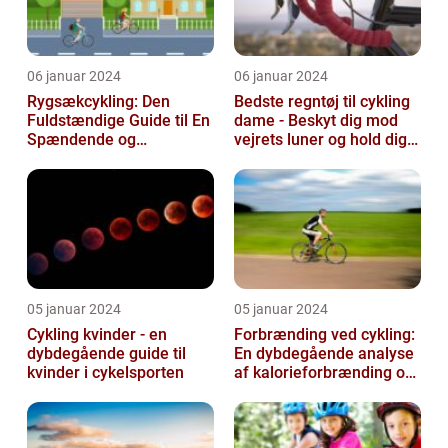
06 januar 2024
06 januar 2024
Rygsækcykling: Den
Bedste regntøj til cykling
Fuldstændige Guide til En
dame - Beskyt dig mod
Spændende og
vejrets luner og hold dig
Bevægelsesfri Oplevelse
tør under dine cykelture...
05 januar 2024
05 januar 2024
Cykling kvinder - en
Forbrænding ved cykling:
dybdegående guide til
En dybdegående analyse
kvinder i cykelsporten
af kalorieforbrænding og
hvordan det har udviklet
si...