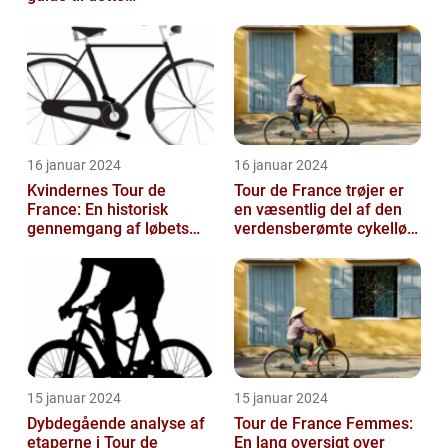
prestigefyldte
pointkonkurrence
16 januar 2024
16 januar 2024
Kvindernes Tour de
Tour de France trøjer er
France: En historisk
en væsentlig del af den
gennemgang af løbets
verdensberømte cykelløb,
udvikling og betydning
der har tiltrukket million...
15 januar 2024
15 januar 2024
Dybdegående analyse af
Tour de France Femmes:
etaperne i Tour de
En lang oversigt over