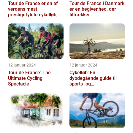
Tour de France er en af
Tour de France i Danmark
verdens mest
er en begivenhed, der
prestigefyldte cykelløb,
tiltrækker
der tiltrækker ryttere og
cykelentusiaster og
publikum fra...
sportsfans fra hele ve...
12 januar 2024
12 januar 2024
Tour de France: The
Cykelløb: En
Ultimate Cycling
dybdegående guide til
Spectacle
sports- og
fritidsentusiaster