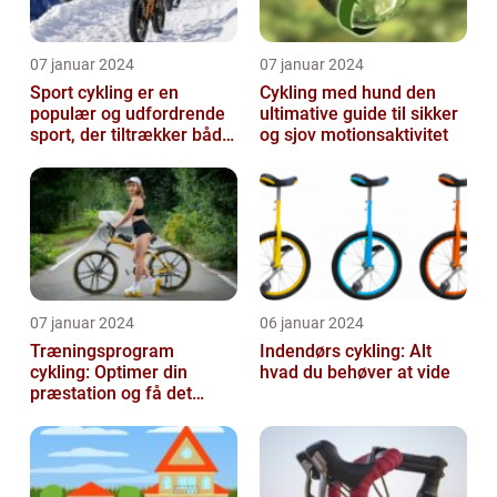
07 januar 2024
07 januar 2024
Sport cykling er en
Cykling med hund den
populær og udfordrende
ultimative guide til sikker
sport, der tiltrækker både
og sjov motionsaktivitet
amatører og
professionelle atl...
07 januar 2024
06 januar 2024
Træningsprogram
Indendørs cykling: Alt
cykling: Optimer din
hvad du behøver at vide
præstation og få det
bedste ud af dine
træningssessioner