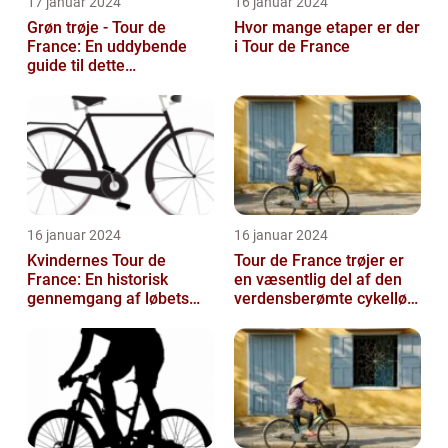
17 januar 2024
16 januar 2024
Grøn trøje - Tour de
Hvor mange etaper er der
France: En uddybende
i Tour de France
guide til dette
prestigefyldte
pointkonkurrence
16 januar 2024
16 januar 2024
Kvindernes Tour de
Tour de France trøjer er
France: En historisk
en væsentlig del af den
gennemgang af løbets
verdensberømte cykelløb,
udvikling og betydning
der har tiltrukket million...