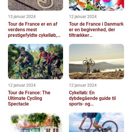
13 januar 2024
12 januar 2024
Tour de France er en af
Tour de France i Danmark
verdens mest
er en begivenhed, der
prestigefyldte cykelløb,
tiltrækker
der tiltrækker ryttere og
cykelentusiaster og
publikum fra...
sportsfans fra hele ve...
12 januar 2024
12 januar 2024
Tour de France: The
Cykelløb: En
Ultimate Cycling
dybdegående guide til
Spectacle
sports- og
fritidsentusiaster