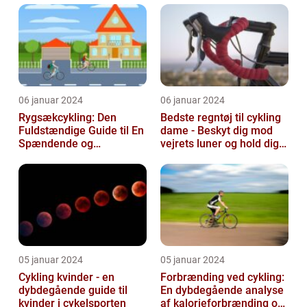
træningssessioner
06 januar 2024
06 januar 2024
Rygsækcykling: Den
Bedste regntøj til cykling
Fuldstændige Guide til En
dame - Beskyt dig mod
Spændende og
vejrets luner og hold dig
Bevægelsesfri Oplevelse
tør under dine cykelture...
05 januar 2024
05 januar 2024
Cykling kvinder - en
Forbrænding ved cykling:
dybdegående guide til
En dybdegående analyse
kvinder i cykelsporten
af kalorieforbrænding og