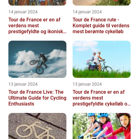
14 januar 2024
14 januar 2024
Tour de France er en af
Tour de France rute -
verdens mest
Komplet guide til verdens
prestigefyldte og ikoniske
mest berømte cykelløb
cykelløb, der tiltrækker
millioner a...
13 januar 2024
13 januar 2024
Tour de France Live: The
Tour de France er en af
Ultimate Guide for Cycling
verdens mest
Enthusiasts
prestigefyldte cykelløb og
har været en årlig
begivenhed siden ...