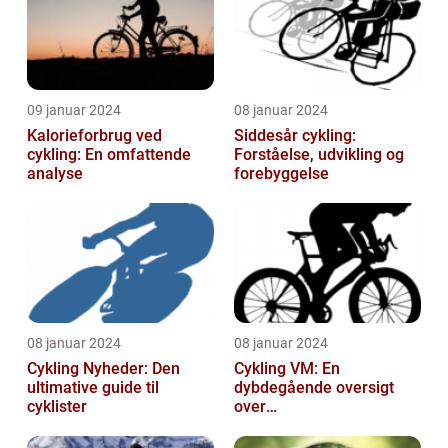
09 januar 2024
08 januar 2024
Kalorieforbrug ved
Siddesår cykling:
cykling: En omfattende
Forståelse, udvikling og
analyse
forebyggelse
08 januar 2024
08 januar 2024
Cykling Nyheder: Den
Cykling VM: En
ultimative guide til
dybdegående oversigt
cyklister
over
verdensmesterskabet i
cykling