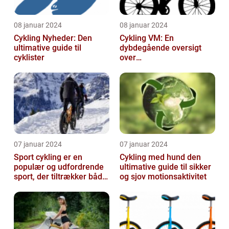
08 januar 2024
08 januar 2024
Cykling Nyheder: Den
Cykling VM: En
ultimative guide til
dybdegående oversigt
cyklister
over
verdensmesterskabet i
cykling
07 januar 2024
07 januar 2024
Sport cykling er en
Cykling med hund den
populær og udfordrende
ultimative guide til sikker
sport, der tiltrækker både
og sjov motionsaktivitet
amatører og
professionelle atl...