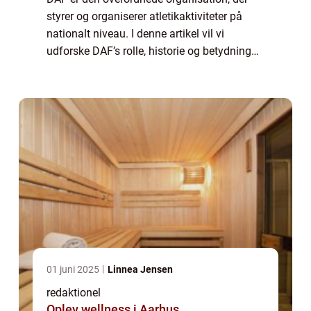
styrer og organiserer atletikaktiviteter på
nationalt niveau. I denne artikel vil vi
udforske DAF’s rolle, historie og betydning
for sports- og fritidsentusiaster. [DANSK
ATLETIK FORBUND – INTRODUK...
01 juni 2025
Linnea Jensen
redaktionel
Oplev wellness i Aarhus