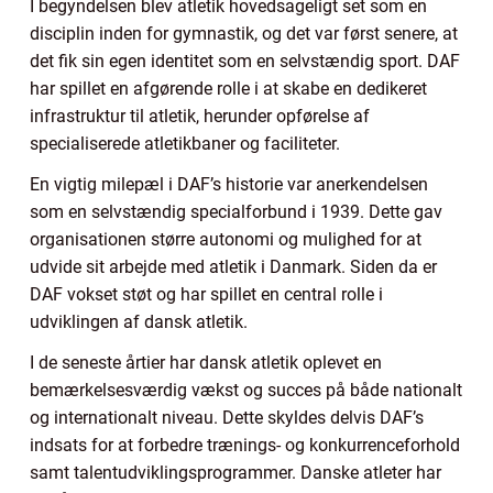
I begyndelsen blev atletik hovedsageligt set som en
disciplin inden for gymnastik, og det var først senere, at
det fik sin egen identitet som en selvstændig sport. DAF
har spillet en afgørende rolle i at skabe en dedikeret
infrastruktur til atletik, herunder opførelse af
specialiserede atletikbaner og faciliteter.
En vigtig milepæl i DAF’s historie var anerkendelsen
som en selvstændig specialforbund i 1939. Dette gav
organisationen større autonomi og mulighed for at
udvide sit arbejde med atletik i Danmark. Siden da er
DAF vokset støt og har spillet en central rolle i
udviklingen af dansk atletik.
I de seneste årtier har dansk atletik oplevet en
bemærkelsesværdig vækst og succes på både nationalt
og internationalt niveau. Dette skyldes delvis DAF’s
indsats for at forbedre trænings- og konkurrenceforhold
samt talentudviklingsprogrammer. Danske atleter har