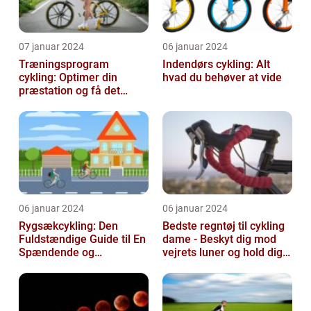
07 januar 2024
06 januar 2024
Træningsprogram
Indendørs cykling: Alt
cykling: Optimer din
hvad du behøver at vide
præstation og få det
bedste ud af dine
træningssessioner
06 januar 2024
06 januar 2024
Rygsækcykling: Den
Bedste regntøj til cykling
Fuldstændige Guide til En
dame - Beskyt dig mod
Spændende og
vejrets luner og hold dig
Bevægelsesfri Oplevelse
tør under dine cykelture...