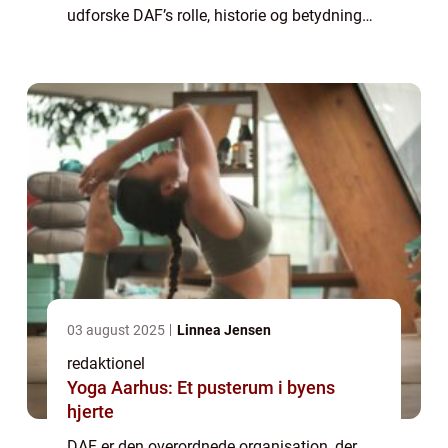
udforske DAF’s rolle, historie og betydning
for sports- og fritidsentusiaster. [DANSK
ATLETIK FORBUND – INTRODUK...
03 august 2025
Linnea Jensen
redaktionel
Yoga Aarhus: Et pusterum i byens
hjerte
DAF er den overordnede organisation, der