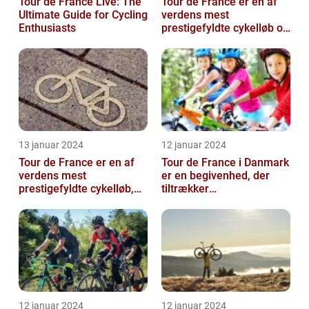
Tour de France Live: The
Tour de France er en af
Ultimate Guide for Cycling
verdens mest
Enthusiasts
prestigefyldte cykelløb og
har været en årlig
begivenhed siden ...
13 januar 2024
12 januar 2024
Tour de France er en af
Tour de France i Danmark
verdens mest
er en begivenhed, der
prestigefyldte cykelløb,
tiltrækker
der tiltrækker ryttere og
cykelentusiaster og
publikum fra...
sportsfans fra hele ve...
12 januar 2024
12 januar 2024