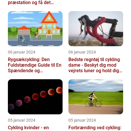
præstation og få det
bedste ud af dine
træningssessioner
06 januar 2024
06 januar 2024
Rygsækcykling: Den
Bedste regntøj til cykling
Fuldstændige Guide til En
dame - Beskyt dig mod
Spændende og
vejrets luner og hold dig
Bevægelsesfri Oplevelse
tør under dine cykelture...
05 januar 2024
05 januar 2024
Cykling kvinder - en
Forbrænding ved cykling: