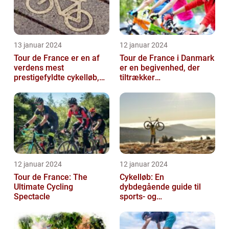
13 januar 2024
12 januar 2024
Tour de France er en af
Tour de France i Danmark
verdens mest
er en begivenhed, der
prestigefyldte cykelløb,
tiltrækker
der tiltrækker ryttere og
cykelentusiaster og
publikum fra...
sportsfans fra hele ve...
12 januar 2024
12 januar 2024
Tour de France: The
Cykelløb: En
Ultimate Cycling
dybdegående guide til
Spectacle
sports- og
fritidsentusiaster