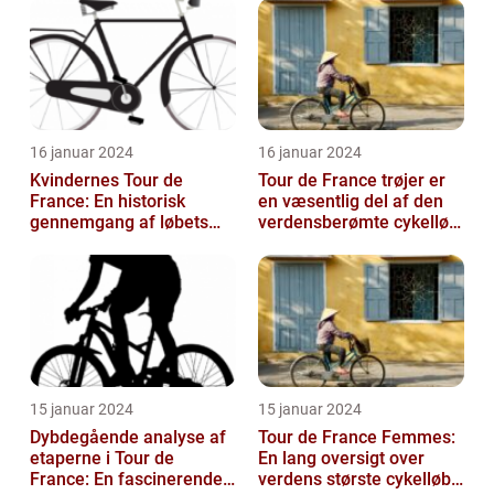
pointkonkurrence
16 januar 2024
16 januar 2024
Kvindernes Tour de
Tour de France trøjer er
France: En historisk
en væsentlig del af den
gennemgang af løbets
verdensberømte cykelløb,
udvikling og betydning
der har tiltrukket million...
15 januar 2024
15 januar 2024
Dybdegående analyse af
Tour de France Femmes:
etaperne i Tour de
En lang oversigt over
France: En fascinerende
verdens største cykelløb