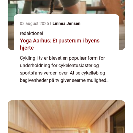
03 august 2025
Linnea Jensen
redaktionel
Yoga Aarhus: Et pusterum i byens
hjerte
Cykling i tv er blevet en populær form for
underholdning for cykelentusiaster og
sportsfans verden over. At se cykelløb og
begivenheder på tv giver seerne mulighed
for at opleve spændingen og
adrenalinrushet ved disse arrangementer
uden selv at være ...