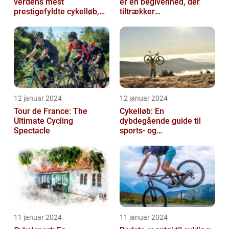
verdens mest
er en begivenhed, der
prestigefyldte cykelløb,
tiltrækker
der tiltrækker ryttere og
cykelentusiaster og
publikum fra...
sportsfans fra hele ve...
12 januar 2024
12 januar 2024
Tour de France: The
Cykelløb: En
Ultimate Cycling
dybdegående guide til
Spectacle
sports- og
fritidsentusiaster
11 januar 2024
11 januar 2024