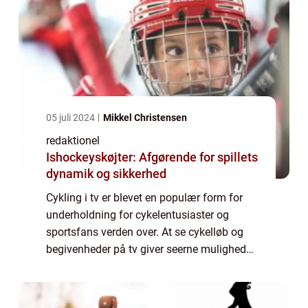
05 juli 2024
Mikkel Christensen
redaktionel
Ishockeyskøjter: Afgørende for spillets
dynamik og sikkerhed
Cykling i tv er blevet en populær form for
underholdning for cykelentusiaster og
sportsfans verden over. At se cykelløb og
begivenheder på tv giver seerne mulighed
for at opleve spændingen og
adrenalinrushet ved disse arrangementer
uden selv at være ...