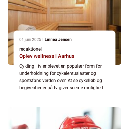
01 juni 2025
Linnea Jensen
redaktionel
Oplev wellness i Aarhus
Cykling i tv er blevet en populær form for
underholdning for cykelentusiaster og
sportsfans verden over. At se cykelløb og
begivenheder på tv giver seerne mulighed
for at opleve spændingen og
adrenalinrushet ved disse arrangementer
uden selv at være ...