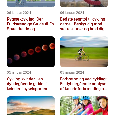
06 januar 2024
06 januar 2024
Rygsækcykling: Den
Bedste regntøj til cykling
Fuldstændige Guide til En
dame - Beskyt dig mod
Spændende og
vejrets luner og hold dig
Bevægelsesfri Oplevelse
tør under dine cykelture...
05 januar 2024
05 januar 2024
Cykling kvinder - en
Forbrænding ved cykling:
dybdegående guide til
En dybdegående analyse
kvinder i cykelsporten
af kalorieforbrænding og
hvordan det har udviklet
si...