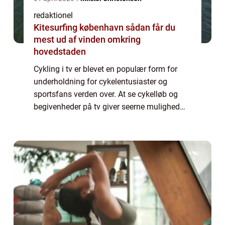
redaktionel
Kitesurfing københavn sådan får du
mest ud af vinden omkring
hovedstaden
Cykling i tv er blevet en populær form for
underholdning for cykelentusiaster og
sportsfans verden over. At se cykelløb og
begivenheder på tv giver seerne mulighed
for at opleve spændingen og
adrenalinrushet ved disse arrangementer
uden selv at være ...