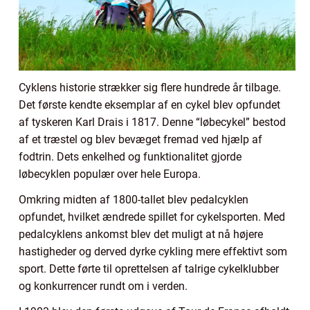
Cyklens historie strækker sig flere hundrede år tilbage.
Det første kendte eksemplar af en cykel blev opfundet
af tyskeren Karl Drais i 1817. Denne “løbecykel” bestod
af et træstel og blev bevæget fremad ved hjælp af
fodtrin. Dets enkelhed og funktionalitet gjorde
løbecyklen populær over hele Europa.
Omkring midten af 1800-tallet blev pedalcyklen
opfundet, hvilket ændrede spillet for cykelsporten. Med
pedalcyklens ankomst blev det muligt at nå højere
hastigheder og derved dyrke cykling mere effektivt som
sport. Dette førte til oprettelsen af talrige cykelklubber
og konkurrencer rundt om i verden.