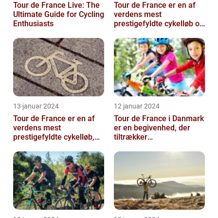
Tour de France Live: The
Tour de France er en af
Ultimate Guide for Cycling
verdens mest
Enthusiasts
prestigefyldte cykelløb og
har været en årlig
begivenhed siden ...
13 januar 2024
12 januar 2024
Tour de France er en af
Tour de France i Danmark
verdens mest
er en begivenhed, der
prestigefyldte cykelløb,
tiltrækker
der tiltrækker ryttere og
cykelentusiaster og
publikum fra...
sportsfans fra hele ve...