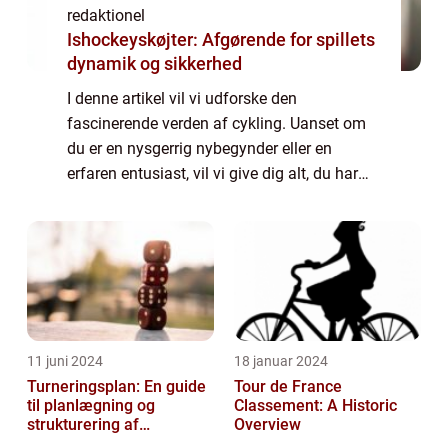
redaktionel
Ishockeyskøjter: Afgørende for spillets
dynamik og sikkerhed
I denne artikel vil vi udforske den
fascinerende verden af cykling. Uanset om
du er en nysgerrig nybegynder eller en
erfaren entusiast, vil vi give dig alt, du har
brug for at vide om denne populære sport.
Fra dens historiske udvikling til de vigtigs...
11 juni 2024
18 januar 2024
Turneringsplan: En guide
Tour de France
til planlægning og
Classement: A Historic
strukturering af
Overview
sportsbegivenheder