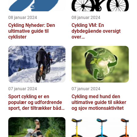
08 januar 2024
08 januar 2024
Cykling Nyheder: Den
Cykling VM: En
ultimative guide til
dybdegående oversigt
cyklister
over
verdensmesterskabet i
cykling
07 januar 2024
07 januar 2024
Sport cykling er en
Cykling med hund den
populær og udfordrende
ultimative guide til sikker
sport, der tiltrækker både
og sjov motionsaktivitet
amatører og
professionelle atl...