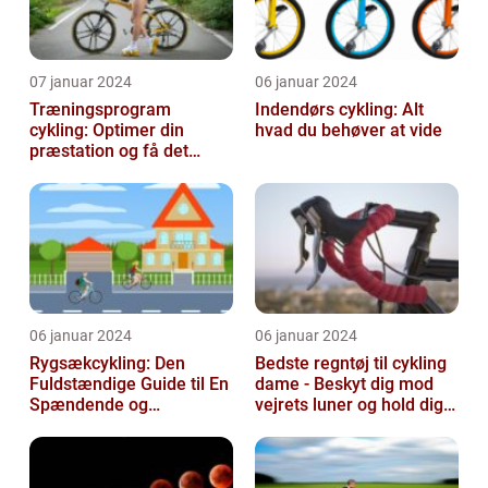
07 januar 2024
06 januar 2024
Træningsprogram
Indendørs cykling: Alt
cykling: Optimer din
hvad du behøver at vide
præstation og få det
bedste ud af dine
træningssessioner
06 januar 2024
06 januar 2024
Rygsækcykling: Den
Bedste regntøj til cykling
Fuldstændige Guide til En
dame - Beskyt dig mod
Spændende og
vejrets luner og hold dig
Bevægelsesfri Oplevelse
tør under dine cykelture...