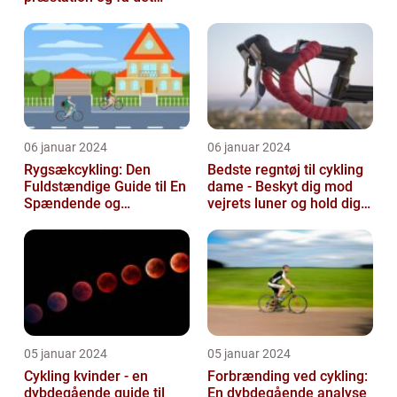
bedste ud af dine
træningssessioner
06 januar 2024
06 januar 2024
Rygsækcykling: Den
Bedste regntøj til cykling
Fuldstændige Guide til En
dame - Beskyt dig mod
Spændende og
vejrets luner og hold dig
Bevægelsesfri Oplevelse
tør under dine cykelture...
05 januar 2024
05 januar 2024
Cykling kvinder - en
Forbrænding ved cykling:
dybdegående guide til
En dybdegående analyse