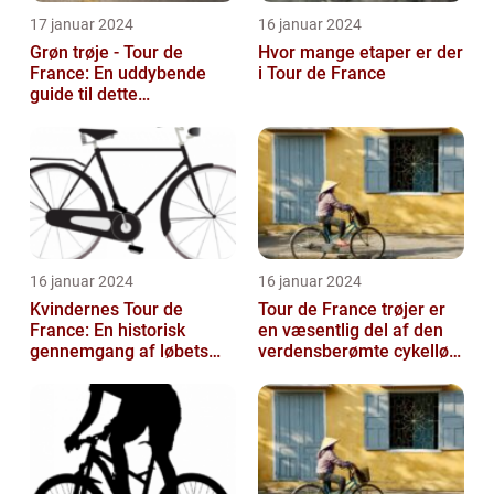
17 januar 2024
16 januar 2024
Grøn trøje - Tour de
Hvor mange etaper er der
France: En uddybende
i Tour de France
guide til dette
prestigefyldte
pointkonkurrence
16 januar 2024
16 januar 2024
Kvindernes Tour de
Tour de France trøjer er
France: En historisk
en væsentlig del af den
gennemgang af løbets
verdensberømte cykelløb,
udvikling og betydning
der har tiltrukket million...