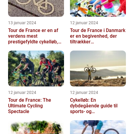
13 januar 2024
12 januar 2024
Tour de France er en af
Tour de France i Danmark
verdens mest
er en begivenhed, der
prestigefyldte cykelløb,
tiltrækker
der tiltrækker ryttere og
cykelentusiaster og
publikum fra...
sportsfans fra hele ve...
12 januar 2024
12 januar 2024
Tour de France: The
Cykelløb: En
Ultimate Cycling
dybdegående guide til
Spectacle
sports- og
fritidsentusiaster