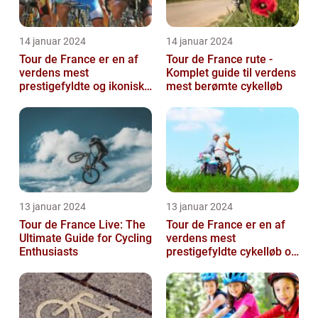
14 januar 2024
14 januar 2024
Tour de France er en af
Tour de France rute -
verdens mest
Komplet guide til verdens
prestigefyldte og ikoniske
mest berømte cykelløb
cykelløb, der tiltrækker
millioner a...
13 januar 2024
13 januar 2024
Tour de France Live: The
Tour de France er en af
Ultimate Guide for Cycling
verdens mest
Enthusiasts
prestigefyldte cykelløb og
har været en årlig
begivenhed siden ...