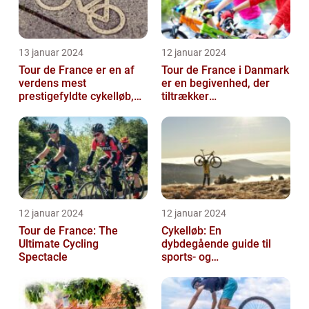
13 januar 2024
12 januar 2024
Tour de France er en af
Tour de France i Danmark
verdens mest
er en begivenhed, der
prestigefyldte cykelløb,
tiltrækker
der tiltrækker ryttere og
cykelentusiaster og
publikum fra...
sportsfans fra hele ve...
12 januar 2024
12 januar 2024
Tour de France: The
Cykelløb: En
Ultimate Cycling
dybdegående guide til
Spectacle
sports- og
fritidsentusiaster