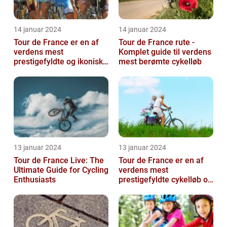
14 januar 2024
14 januar 2024
Tour de France er en af
Tour de France rute -
verdens mest
Komplet guide til verdens
prestigefyldte og ikoniske
mest berømte cykelløb
cykelløb, der tiltrækker
millioner a...
13 januar 2024
13 januar 2024
Tour de France Live: The
Tour de France er en af
Ultimate Guide for Cycling
verdens mest
Enthusiasts
prestigefyldte cykelløb og
har været en årlig
begivenhed siden ...