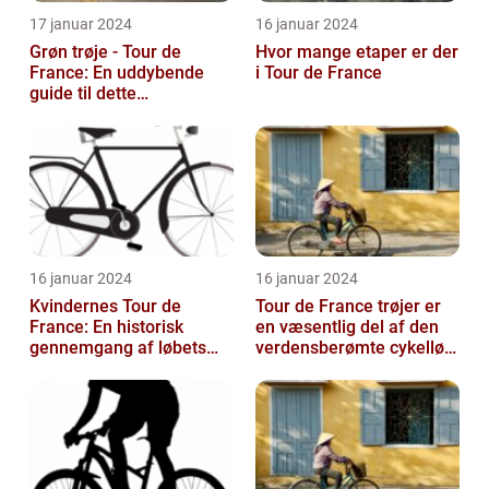
17 januar 2024
16 januar 2024
Grøn trøje - Tour de
Hvor mange etaper er der
France: En uddybende
i Tour de France
guide til dette
prestigefyldte
pointkonkurrence
16 januar 2024
16 januar 2024
Kvindernes Tour de
Tour de France trøjer er
France: En historisk
en væsentlig del af den
gennemgang af løbets
verdensberømte cykelløb,
udvikling og betydning
der har tiltrukket million...