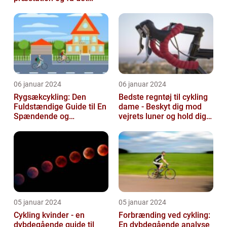
bedste ud af dine
træningssessioner
06 januar 2024
06 januar 2024
Rygsækcykling: Den
Bedste regntøj til cykling
Fuldstændige Guide til En
dame - Beskyt dig mod
Spændende og
vejrets luner og hold dig
Bevægelsesfri Oplevelse
tør under dine cykelture...
05 januar 2024
05 januar 2024
Cykling kvinder - en
Forbrænding ved cykling:
dybdegående guide til
En dybdegående analyse