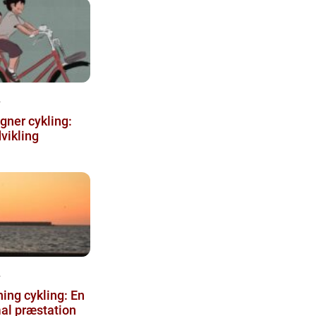
4
gner cykling:
vikling
4
ning cykling: En
mal præstation