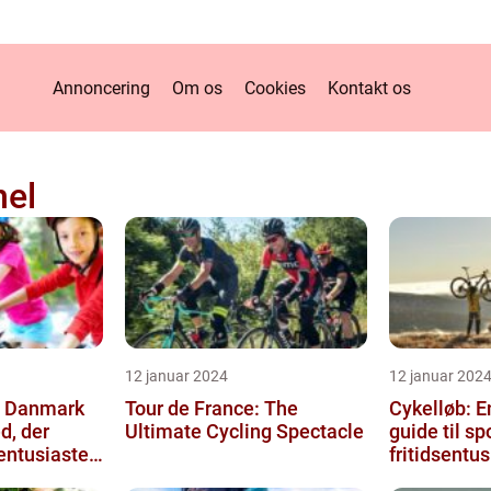
Annoncering
Om os
Cookies
Kontakt os
nel
12 januar 2024
12 januar 202
i Danmark
Tour de France: The
Cykelløb: 
d, der
Ultimate Cycling Spectacle
guide til sp
entusiaster
fritidsentus
a hele ve...