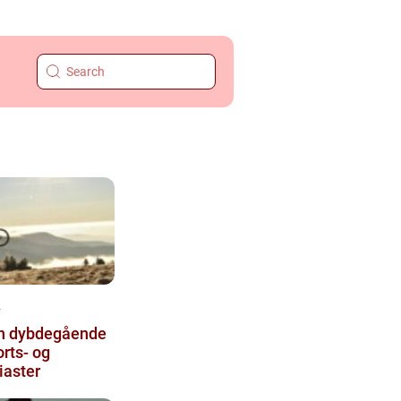
4
En dybdegående
orts- og
iaster