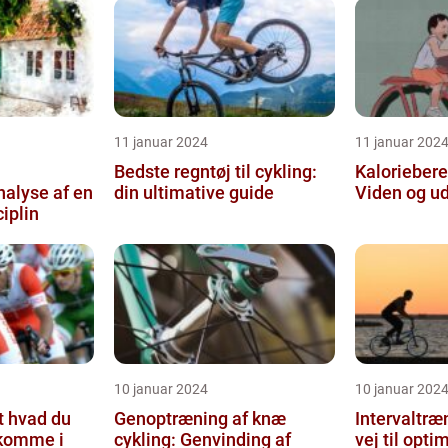
11 januar 2024
11 januar 202
Bedste regntøj til cykling:
Kaloriebere
alyse af en
din ultimative guide
Viden og ud
iplin
10 januar 2024
10 januar 202
t hvad du
Genoptræning af knæ
Intervaltræ
 komme i
cykling: Genvinding af
vej til opti